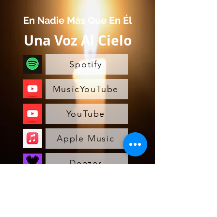
En Nadie Más Que En Él
Una Voz Al Cielo
Spotify
MusicYouTube
YouTube
Apple Music
Deezer