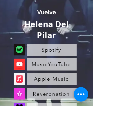
Vuelve
Helena Del
Pilar
Spotify
MusicYouTube
Apple Music
Reverbnation
Deezer