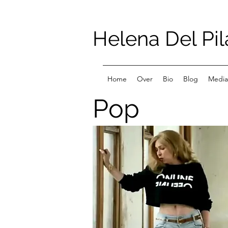
Helena Del Pil
Home
Over
Bio
Blog
Media
Pop