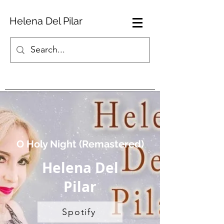
Helena Del Pilar
O Holy Night (Remastered)
Helena Del
Pilar
Spotify