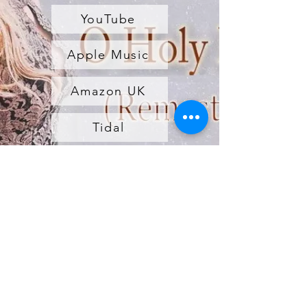
YouTube
Apple Music
Amazon UK
Tidal
Helena Del Pilar
contacto@helenadelpilar.com
Vraag!