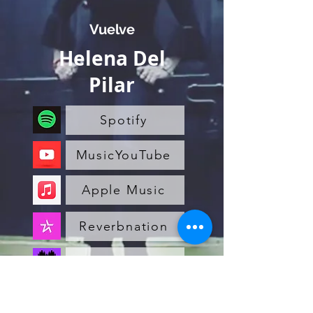
Vuelve
Helena Del
Pilar
Spotify
MusicYouTube
Apple Music
Reverbnation
Deezer