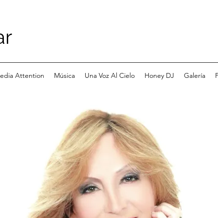
ar
edia Attention
Música
Una Voz Al Cielo
Honey DJ
Galería
P