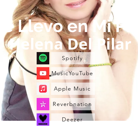
Te Llevo en Mi Pie
Helena Del Pilar
Spotify
MusicYouTube
Apple Music
Reverbnation
Deezer