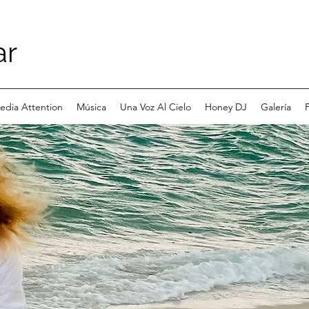
ar
edia Attention
Música
Una Voz Al Cielo
Honey DJ
Galería
P