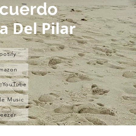
ecuerdo
a Del Pilar
potify
mazon
cYouTube
le Music
eezer