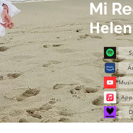
Mi R
Helen
S
A
Musi
App
D