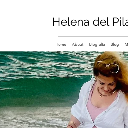
Helena del Pil
Home
About
Biografía
Blog
M