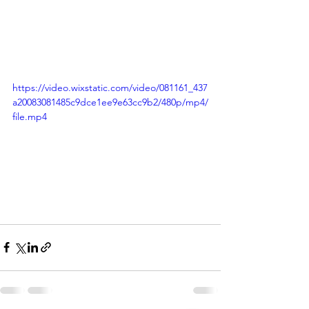
https://video.wixstatic.com/video/081161_437
a20083081485c9dce1ee9e63cc9b2/480p/mp4/
file.mp4