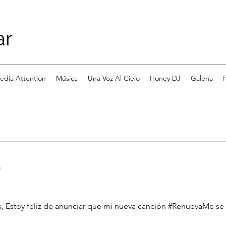
ar
edia Attention
Música
Una Voz Al Cielo
Honey DJ
Galería
P
a
s, Estoy feliz de anunciar que mi nueva canción #RenuevaMe se 