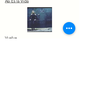
Así Es la Vida​
Vuelve
Verde
Helena Del Pilar
contacto@helenadelpilar.com