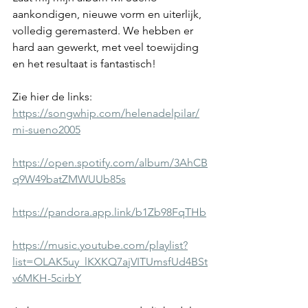
aankondigen, nieuwe vorm en uiterlijk, 
volledig geremasterd. We hebben er 
hard aan gewerkt, met veel toewijding 
en het resultaat is fantastisch!
Zie hier de links:
https://songwhip.com/helenadelpilar/
mi-sueno2005
https://open.spotify.com/album/3AhCB
q9W49batZMWUUb85s
https://pandora.app.link/b1Zb98FqTHb
https://music.youtube.com/playlist?
list=OLAK5uy_lKXKQ7ajVITUmsfUd4BSt
v6MKH-5cirbY